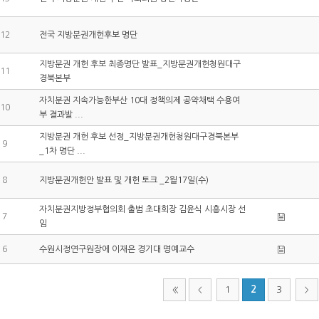
12
전국 지방분권개헌후보 명단
지방분권 개헌 후보 최종명단 발표_지방분권개헌청원대구
11
경북본부
자치분권 지속가능한부산 10대 정책의제 공약채택 수용여
10
부 결과발 ...
지방분권 개헌 후보 선정_지방분권개헌청원대구경북본부
9
_1차 명단 ...
8
지방분권개헌안 발표 및 개헌 토크 _2월17일(수)
자치분권지방정부협의회 출범 초대회장 김윤식 시흥시장 선
7
임
6
수원시정연구원장에 이재은 경기대 명예교수
1
2
3
<<
<
>