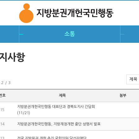
지방분권개헌
소통
지사항
 2 / 3
번호
제목
첨부
지방분권개헌국민행동 대표단과 경북도지사 간담회
15
(11/21)
14
지방분권개헌국민행동, 지방재정개편 중단 성명서 발표
13
전국 지방분권 개헌 추진 국회의원 당선자명단