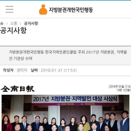
지방분권개헌국민행동
소통
공지사항
>
>
공지사항
지방분권개헌국민행동 한국지역언론인클럽 주최 2017년 지방분권, 지역발
전 기관상 수여
작성자
: 관리자
날짜
: 2018-01-31 (11:53)